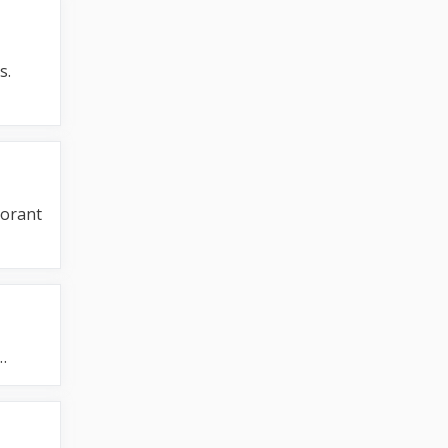
s.
borant
…