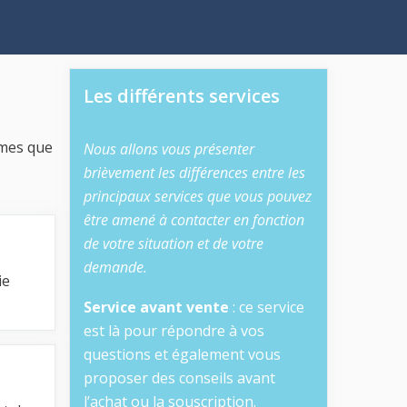
Les différents services
èmes que
Nous allons vous présenter
brièvement les différences entre les
principaux services que vous pouvez
être amené à contacter en fonction
de votre situation et de votre
demande.
ie
Service avant vente
: ce service
est là pour répondre à vos
questions et également vous
proposer des conseils avant
l’achat ou la souscription.