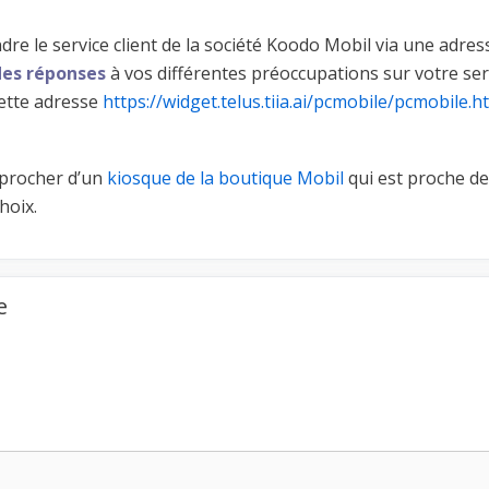
dre le service client de la société Koodo Mobil via une adres
des réponses
à vos différentes préoccupations sur votre ser
cette adresse
https://widget.telus.tiia.ai/pcmobile/pcmobile.h
approcher d’un
kiosque de la boutique Mobil
qui est proche d
hoix.
e