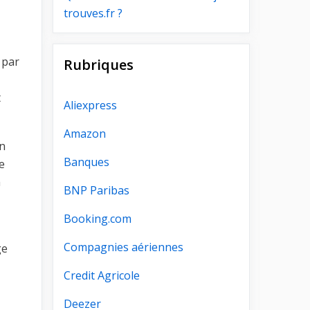
trouves.fr ?
 par
Rubriques
t
Aliexpress
Amazon
un
Banques
e
a
BNP Paribas
Booking.com
Compagnies aériennes
ge
Credit Agricole
Deezer