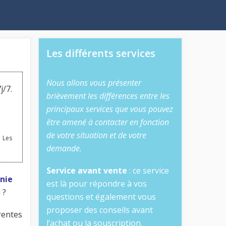
Les différents services
Nous allons vous présenter
j/7.
brièvement les différences entre les
principaux services que vous pouvez
être amené à contacter en fonction
de votre situation et de votre
 Les
demande.
Service avant vente
: ce service
onie
est là pour répondre à vos
 ?
questions et également vous
proposer des conseils avant
rentes
l’achat ou la souscription.