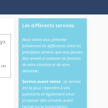
Les différents services
Nous allons vous présenter
j/7.
brièvement les différences entre les
principaux services que vous pouvez
être amené à contacter en fonction
de votre situation et de votre
 Les
demande.
Service avant vente
: ce service
est là pour répondre à vos
questions et également vous
proposer des conseils avant
l’achat ou la souscription.