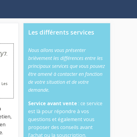
Les différents services
Nous allons vous présenter
j/7.
brièvement les différences entre les
principaux services que vous pouvez
être amené à contacter en fonction
de votre situation et de votre
 Les
demande.
Service avant vente
: ce service
a
est là pour répondre à vos
etien,
questions et également vous
 en
proposer des conseils avant
e.
l’achat ou la souscription.