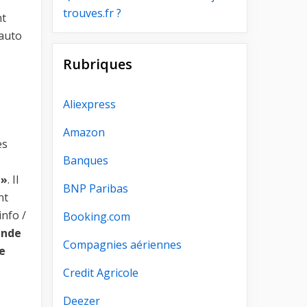
trouves.fr ?
nt
auto
Rubriques
Aliexpress
Amazon
es
Banques
 »
. Il
BNP Paribas
nt
info /
Booking.com
ande
Compagnies aériennes
de
Credit Agricole
Deezer