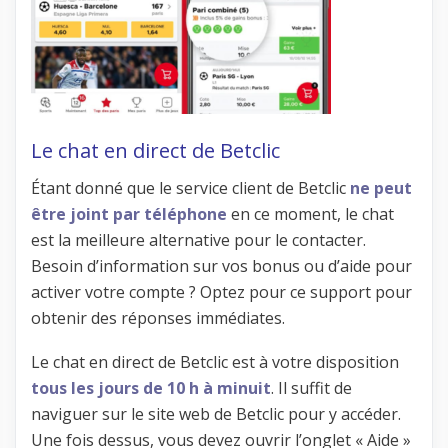
Le chat en direct de Betclic
Étant donné que le service client de Betclic
ne peut
être joint par téléphone
en ce moment, le chat
est la meilleure alternative pour le contacter.
Besoin d’information sur vos bonus ou d’aide pour
activer votre compte ? Optez pour ce support pour
obtenir des réponses immédiates.
Le chat en direct de Betclic est à votre disposition
tous les jours de 10 h à minuit
. Il suffit de
naviguer sur le site web de Betclic pour y accéder.
Une fois dessus, vous devez ouvrir l’onglet « Aide »