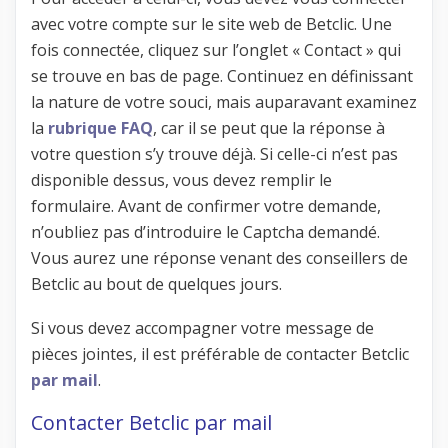
avec votre compte sur le site web de Betclic. Une
fois connectée, cliquez sur l’onglet « Contact » qui
se trouve en bas de page. Continuez en définissant
la nature de votre souci, mais auparavant examinez
la
rubrique FAQ
, car il se peut que la réponse à
votre question s’y trouve déjà. Si celle-ci n’est pas
disponible dessus, vous devez remplir le
formulaire. Avant de confirmer votre demande,
n’oubliez pas d’introduire le Captcha demandé.
Vous aurez une réponse venant des conseillers de
Betclic au bout de quelques jours.
Si vous devez accompagner votre message de
pièces jointes, il est préférable de contacter Betclic
par mail
.
Contacter Betclic par mail