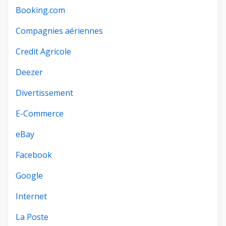
Booking.com
Compagnies aériennes
Credit Agricole
Deezer
Divertissement
E-Commerce
eBay
Facebook
Google
Internet
La Poste