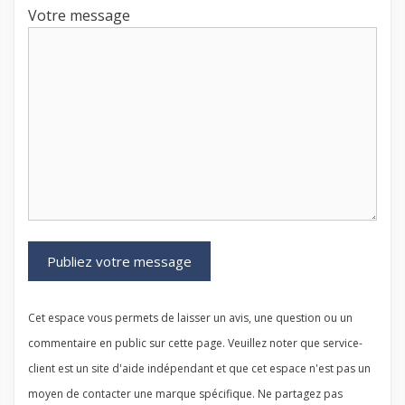
Votre message
Cet espace vous permets de laisser un avis, une question ou un
commentaire en public sur cette page. Veuillez noter que service-
client est un site d'aide indépendant et que cet espace n'est pas un
moyen de contacter une marque spécifique. Ne partagez pas