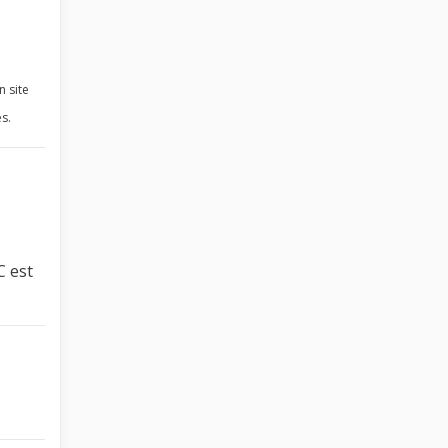
n site
s.
C est