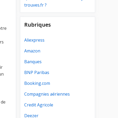
trouves.fr ?
Rubriques
otre
Aliexpress
rs
Amazon
Banques
ir
BNP Paribas
un
Booking.com
Compagnies aériennes
 de
Credit Agricole
Deezer