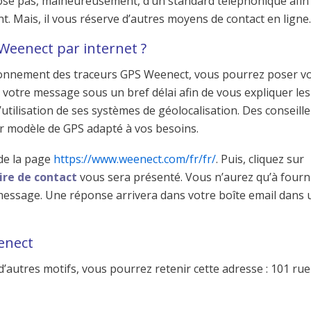
pose pas, malheureusement, d’un standard téléphonique afin
ent. Mais, il vous réserve d’autres moyens de contact en ligne.
 Weenect par internet ?
tionnement des traceurs GPS Weenect, vous pourrez poser v
votre message sous un bref délai afin de vous expliquer les
utilisation de ses systèmes de géolocalisation. Des conseille
ur modèle de GPS adapté à vos besoins.
de la page
https://www.weenect.com/fr/fr/
. Puis, cliquez sur
ire de contact
vous sera présenté. Vous n’aurez qu’à fourn
message. Une réponse arrivera dans votre boîte email dans 
eenect
autres motifs, vous pourrez retenir cette adresse : 101 rue