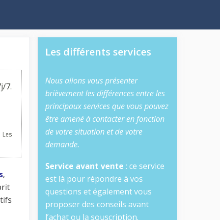
Les différents services
Nous allons vous présenter
j/7.
brièvement les différences entre les
principaux services que vous pouvez
être amené à contacter en fonction
de votre situation et de votre
 Les
demande.
Service avant vente
: ce service
s
,
est là pour répondre à vos
rit
questions et également vous
tifs
proposer des conseils avant
l’achat ou la souscription.