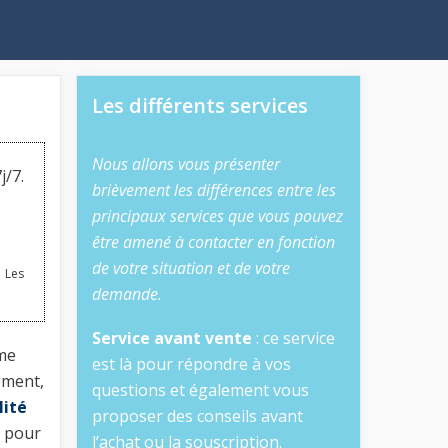
Les différents services
Nous allons vous présenter
j/7.
brièvement les différences entre les
principaux services que vous pouvez
être amené à contacter en fonction
de votre situation et de votre
 Les
demande.
Service avant vente
: ce service
rme
est là pour répondre à vos
ement,
questions et également vous
lité
proposer des conseils avant
t pour
l’achat ou la souscription.