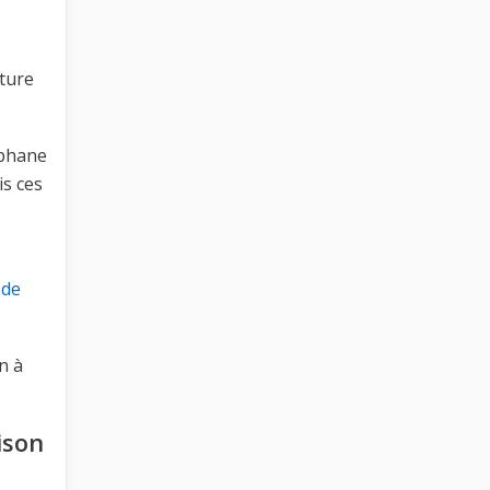
ture
éphane
is ces
 de
n à
ison