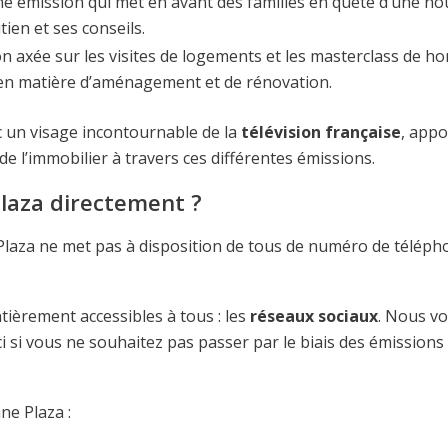
ne émission qui met en avant des familles en quête d’une no
ien et ses conseils.
n axée sur les visites de logements et les masterclass de h
s en matière d’aménagement et de rénovation.
c un visage incontournable de la
télévision française
, appo
e l’immobilier à travers ces différentes émissions.
aza directement ?
Plaza ne met pas à disposition de tous de numéro de téléph
tièrement accessibles à tous : les
réseaux sociaux
. Nous v
 si vous ne souhaitez pas passer par le biais des émissions 
ne Plaza :