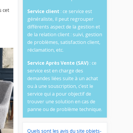
s cet
Service client
: ce service est
généraliste, il peut regrouper
différents aspect de la gestion et
de la relation client : suivi, gestion
de problèmes, satisfaction client,
réclamation, etc.
Service Après Vente (SAV)
: ce
service est en charge des
demandes liées suite à un achat
ou à une souscription, c’est le
service qui a pour objectif de
trouver une solution en cas de
panne ou de problème technique.
Quels sont les avis du site objets-