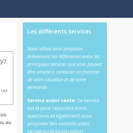
Les différents services
Nous allons vous présenter
brièvement les différences entre les
j/7.
principaux services que vous pouvez
être amené à contacter en fonction
de votre situation et de votre
demande.
 Les
Service avant vente
: ce service
est là pour répondre à vos
 où
questions et également vous
ou au
proposer des conseils avant
l’achat ou la souscription.