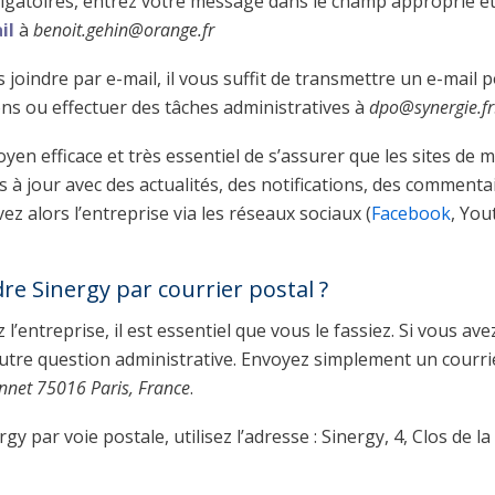
ligatoires, entrez votre message dans le champ approprié e
il
à
benoit.gehin@orange.fr
 joindre par e-mail, il vous suffit de transmettre un e-mail 
ons ou effectuer des tâches administratives à
dpo@synergie.fr
n efficace et très essentiel de s’assurer que les sites de 
à jour avec des actualités, des notifications, des commenta
z alors l’entreprise via les réseaux sociaux (
Facebook
, You
e Sinergy par courrier postal ?
l’entreprise, il est essentiel que vous le fassiez. Si vous ave
utre question administrative. Envoyez simplement un courri
onnet 75016 Paris, France
.
y par voie postale, utilisez l’adresse : Sinergy, 4, Clos de la