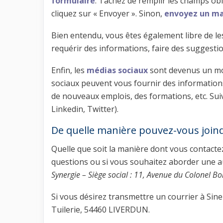
formulaire
. Tachez de remplir les champs ob
cliquez sur « Envoyer ». Sinon,
envoyez un ma
Bien entendu, vous êtes également libre de les
requérir des informations, faire des suggesti
Enfin, les
médias sociaux
sont devenus un moye
sociaux peuvent vous fournir des informations 
de nouveaux emplois, des formations, etc. Suive
Linkedin, Twitter).
De quelle manière pouvez-vous joindr
Quelle que soit la manière dont vous contactez 
questions ou si vous souhaitez aborder une a
Synergie – Siège social : 11, Avenue du Colonel B
Si vous désirez transmettre un courrier à Sinerg
Tuilerie, 54460 LIVERDUN.