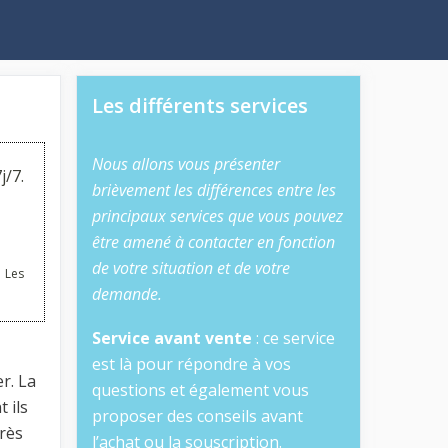
Les différents services
Nous allons vous présenter
j/7.
brièvement les différences entre les
principaux services que vous pouvez
être amené à contacter en fonction
de votre situation et de votre
 Les
demande.
Service avant vente
: ce service
est là pour répondre à vos
r. La
questions et également vous
 ils
proposer des conseils avant
très
l’achat ou la souscription.