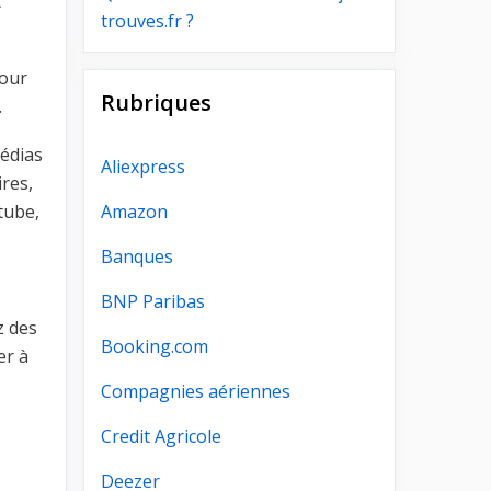
t
trouves.fr ?
pour
Rubriques
.
médias
Aliexpress
ires,
tube,
Amazon
Banques
BNP Paribas
z des
Booking.com
er à
Compagnies aériennes
Credit Agricole
Deezer