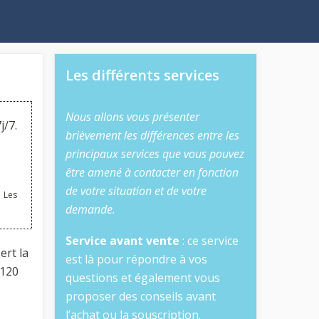
Les différents services
Nous allons vous présenter
j/7.
brièvement les différences entre les
principaux services que vous pouvez
être amené à contacter en fonction
de votre situation et de votre
 Les
demande.
Service avant vente
: ce service
ert la
est là pour répondre à vos
 120
questions et également vous
proposer des conseils avant
l’achat ou la souscription.