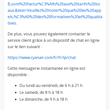
B,sont%20factur%C3%A9s%20aux%20tarifs%20loc
aux.&text=Veuillez%20noter%20que%20les%20app
els,%C3%A0%20des%20formatives%20et%20qualita
tives.
De plus, vous pouvez également contacter le
service client grâce à un dispositif de chat en ligne
sur le lien suivant :
https://www.ryanair.com/fr/fr/lp/chat
Cette messagerie instantanée en ligne est
disponible :
Du lundi au vendredi, de 6 h à 21 h
Le samedi, de 8 h à 18 h
Le dimanche, de 9 h à 18 h