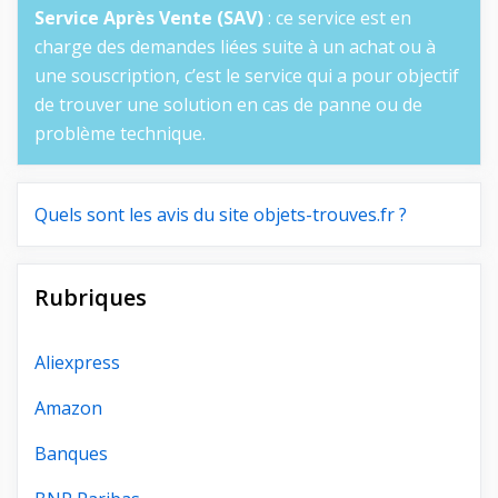
Service Après Vente (SAV)
: ce service est en
charge des demandes liées suite à un achat ou à
une souscription, c’est le service qui a pour objectif
de trouver une solution en cas de panne ou de
problème technique.
Quels sont les avis du site objets-trouves.fr ?
Rubriques
Aliexpress
Amazon
Banques