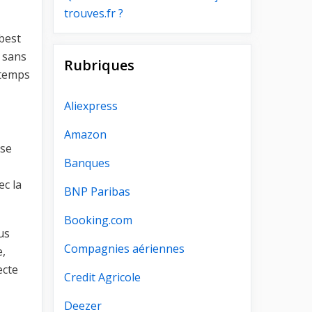
trouves.fr ?
rbest
, sans
Rubriques
gtemps
Aliexpress
Amazon
ise
Banques
ec la
BNP Paribas
Booking.com
us
Compagnies aériennes
e,
ecte
Credit Agricole
Deezer