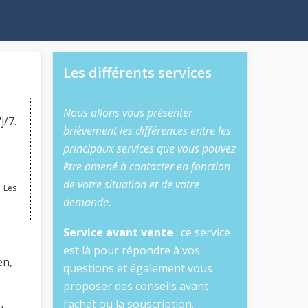
Les différents services
Nous allons vous présenter
j/7.
brièvement les différences entre les
principaux services que vous pouvez
être amené à contacter en fonction
de votre situation et de votre
 Les
demande.
Service avant vente
: ce service
est là pour répondre à vos
en,
questions et également vous
proposer des conseils avant
l’achat ou la souscription.