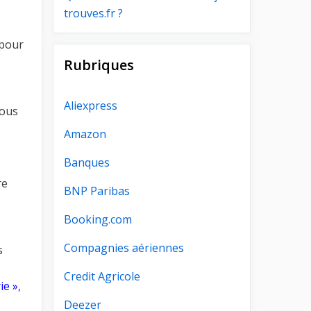
trouves.fr ?
pour
Rubriques
Aliexpress
vous
Amazon
Banques
re
BNP Paribas
Booking.com
Compagnies aériennes
s
Credit Agricole
rie »
,
Deezer