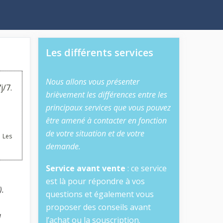
Les différents services
Nous allons vous présenter
j/7.
brièvement les différences entre les
principaux services que vous pouvez
être amené à contacter en fonction
de votre situation et de votre
 Les
demande.
Service avant vente
: ce service
est là pour répondre à vos
).
questions et également vous
proposer des conseils avant
u
l’achat ou la souscription.