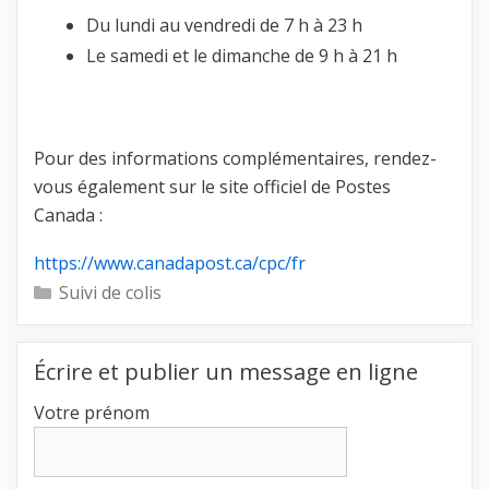
Du lundi au vendredi de 7 h à 23 h
Le samedi et le dimanche de 9 h à 21 h
Pour des informations complémentaires, rendez-
vous également sur le site officiel de Postes
Canada :
https://www.canadapost.ca/cpc/fr
Catégories
Suivi de colis
Écrire et publier un message en ligne
Votre prénom