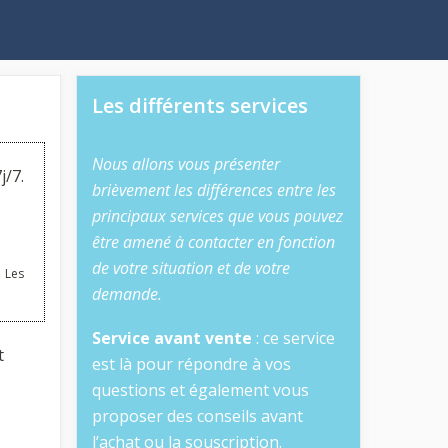
Les différents services
Nous allons vous présenter
j/7.
brièvement les différences entre les
principaux services que vous pouvez
être amené à contacter en fonction
de votre situation et de votre
 Les
demande.
Service avant vente
: ce service
t
est là pour répondre à vos
questions et également vous
proposer des conseils avant
l’achat ou la souscription.