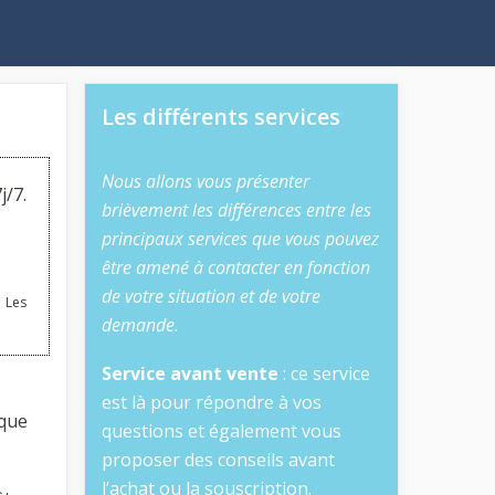
Les différents services
Nous allons vous présenter
j/7.
brièvement les différences entre les
principaux services que vous pouvez
être amené à contacter en fonction
de votre situation et de votre
 Les
demande.
Service avant vente
: ce service
est là pour répondre à vos
que
questions et également vous
proposer des conseils avant
l’achat ou la souscription.