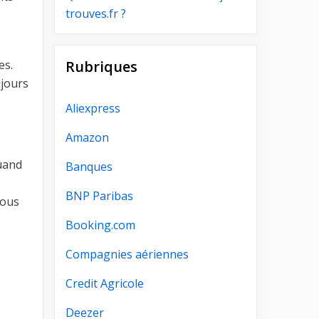
trouves.fr ?
Rubriques
es.
ujours
Aliexpress
Amazon
uand
Banques
BNP Paribas
vous
Booking.com
Compagnies aériennes
Credit Agricole
Deezer