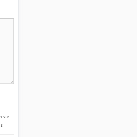
n site
s.