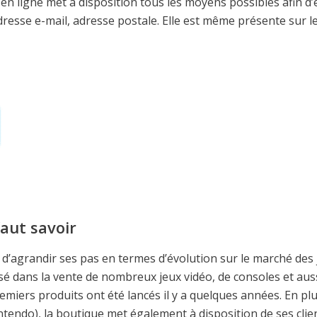
en ligne met à disposition tous les moyens possibles afin d’
adresse e-mail, adresse postale. Elle est même présente sur l
faut savoir
d’agrandir ses pas en termes d’évolution sur le marché des 
lisé dans la vente de nombreux jeux vidéo, de consoles et aus
remiers produits ont été lancés il y a quelques années. En pl
endo), la boutique met également à disposition de ses clie