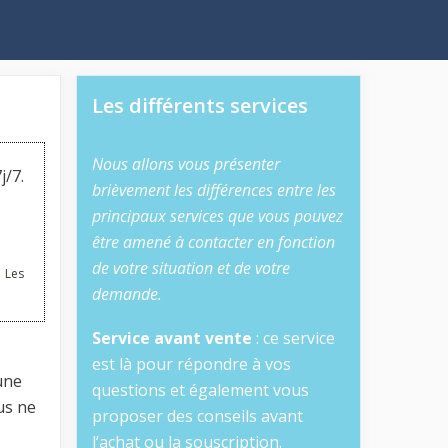
Les différents services
Nous allons vous présenter
j/7.
brièvement les différences entre les
principaux services que vous pouvez
être amené à contacter en fonction
de votre situation et de votre
 Les
demande.
Service avant vente
: ce service
est là pour répondre à vos
une
questions et également vous
us ne
proposer des conseils avant
l’achat ou la souscription.