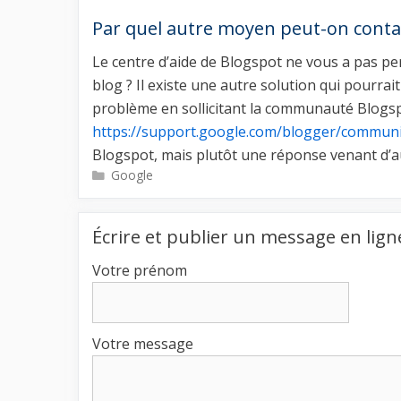
Par quel autre moyen peut-on contact
Le centre d’aide de Blogspot ne vous a pas p
blog ? Il existe une autre solution qui pourra
problème en sollicitant la communauté Blogsp
https://support.google.com/blogger/communi
Blogspot, mais plutôt une réponse venant d’a
Catégories
Google
Écrire et publier un message en lign
Votre prénom
Votre message