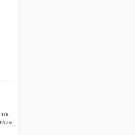
 n’ai
nnés a