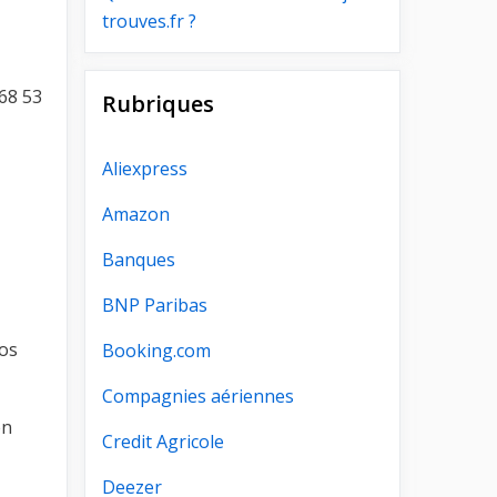
trouves.fr ?
 68 53
Rubriques
Aliexpress
Amazon
Banques
BNP Paribas
vos
Booking.com
Compagnies aériennes
en
Credit Agricole
Deezer