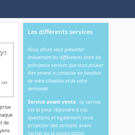
Les différents services
Nous allons vous présenter
j/7.
brièvement les différences entre les
principaux services que vous pouvez
être amené à contacter en fonction
de votre situation et de votre
 Les
demande.
Service avant vente
: ce service
prise
est là pour répondre à vos
chaque
questions et également vous
t de
proposer des conseils avant
oyens
l’achat ou la souscription.