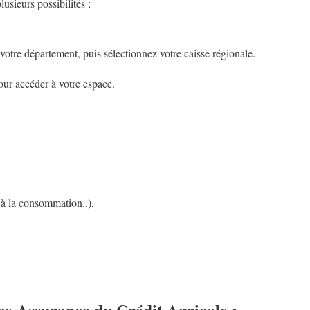
lusieurs possibilités :
otre département, puis sélectionnez votre caisse régionale.
pour accéder à votre espace.
 à la consommation..),
ice Assurance du Crédit Agricole :